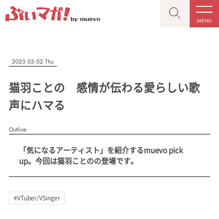
MENU
CLOSE
CLOSE
ぶいマガ！
記事を検索する
2023.03.02 Thu
“推しへの応援を形にする”VTuber専門メディア
猫羽ことの 感情が伝わる愛らしい歌
声にハマる
Outline
人気ワード
MENU
「気になるアーティスト」を紹介するmuevo pick
記事一覧
#VTuber/VSinger
#男性
#女性
#バ美肉
#男の娘
up。今回は猫羽ことのの登場です。
プレスリリース一覧
#獣系
#動物系
#企業公式
#個人勢
#Vtuberグループ
会社概要
#VTuber/VSinger
お問い合わせ