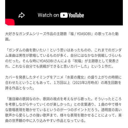
大好きなガンダムシリーズ作品の主題歌『福 / YOASOBI』の歌ってみた動
画。
「ガンダムの曲を歌いたい！という思いはあったものの、これまでのガンダ
ム楽曲は男性が歌唱しているものが多く、自分にはなかなか挑戦しづらいも
のだった。そんな時にYOASOBIさんによる『祝福』が主題歌として発表さ
れ、これなら自分でも挑戦ができると思いカバーした」という１作だ。
カバーを発表したタイミングをアニメ『水星の魔女』の盛り上がりの時期に
合わせたということもあって、１万回以上（2023年2月時点）の再生回数を
誇る作品となった。
「誰目線の歌詞なのか、歌詞の視点を考えながら歌った。そういったところ
を考察しながらやっていくのが楽しかった」との言葉通り、１曲の中で様々
な歌唱表現を聴かせているというのが一つのポイントだろう。透明度の高い
歌声から愛らしさの強い歌声まで、様々な表現を聴かせることによって、楽
曲の世界観の中に入り込みやすい作品となっている。