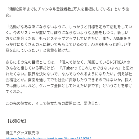
「活動2周年までにチャンネル登録者数1万人を目標にしている」という彼
女。
「活動がなあなあにならないように、しっかりと目標を定めて活動をしてい
く。今のリスナーが置いてけぼりにならないような活動をしつつ、新しい
方々に出会うため、もっとステップアップしていきたい。また、ASMRをき
っかけにたくさんの人に聴いてもらえているので、ASMRももっと新しい作
品を出していきたい」と言葉を続けた。
さらにその先の目標としては、「個人ではなく、所属しているI-STREAMの
みんなと話している夢だけど、『VTuberってこれしかできないよね』と思わ
れたくない。限界を決めないで、なんでもやれるようになりたい。例えば社
会福祉とか。画面を通してでも社会に貢献したりできるのではないか。個人
では難しいけれど、グループ全体として叶えたい夢です」ということを挙げ
てくれた。
この先の彼女の、そして彼女たちの展開には、要注目だ。
【お知らせ】
誕生日グッズ販売中
https://nekoha-kotono.booth.pm/items/4519364