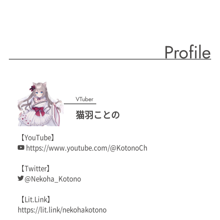
Profile
VTuber
猫羽ことの
【YouTube】
https://www.youtube.com/@KotonoCh
【Twitter】
@Nekoha_Kotono
【Lit.Link】
https://lit.link/nekohakotono