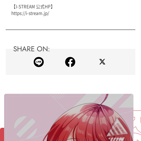
【I-STREAM 公式HP】
https://i-stream.jp/
SHARE ON: