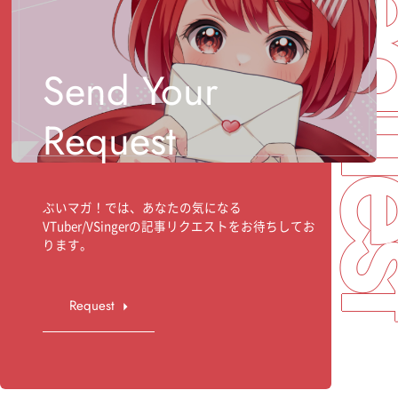
Req
Send Your
Request
ぶいマガ！では、あなたの気になる
VTuber/VSingerの記事リクエストをお待ちしてお
ります。
Request