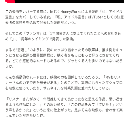
この楽曲をカバーする前に、同じくHoneyWorksによる楽曲『私、アイドル
宣言』をカバーしている彼女。『私、アイドル宣言』はVTuberとしての決意
表明の気持ちを込めて発表した楽曲だという。
そしてこの『ファンサ』は「1年間皆さんに支えてくれたことへのお礼を込
めて」、1周年のタイミングで発表した楽曲。
まるで“恩返し”のように、愛のたっぷり詰まったその歌声は、推す側をキュ
ンとさせる歌詞の世界観同様に、聴く者をもっともっと好きにさせてくれ
る。どこか感動的なムードもあるので、グッとくる人も多いのではないだろ
うか。
そんな感動的なムードには、映像の力も関係しているだろう。「MVもリス
ナーさんの力でできた部分がある」とのことで、実際にもらったマシュマロ
を映像に使っていたり、サムネイルを時系列順に並べたりしている。
「リスナーさんがみて一年間推してきて良かったなと思える作品、思い返せ
るような作品にした！」との思い通り、「この作品をみて『泣いた！』とい
う声も多かった」という出来に仕上がった。是非そんな映像も、合わせて楽
しんでいただきたい１作。