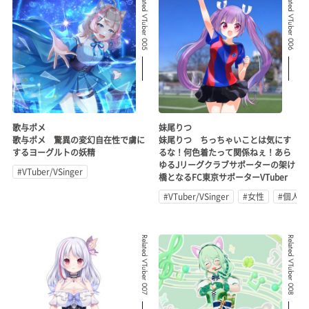
Related VTuber 005
Related VTuber 006
歌与ポメ
妹尾りつ
歌与ポメ 驚異の変幻自在性で虜に
妹尾りつ ちっちゃいことは気にす
するヨーグルトの妖精
るな！何色着たって関係ねぇ！あら
ゆるJリーグクラブサポーターの架け
#VTuber/VSinger
橋となるFC東京サポーターVTuber
#VTuber/VSinger
#女性
#個人勢
Related VTuber 007
Related VTuber 008