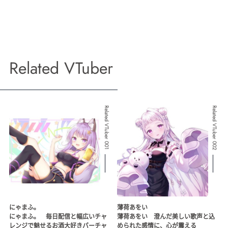
Related VTuber
Related VTuber 001
Related VTuber 002
にゃまふ。
薄荷あをい
にゃまふ。 毎日配信と幅広いチャ
薄荷あをい 澄んだ美しい歌声と込
レンジで魅せるお酒大好きバーチャ
められた感情に、心が震える