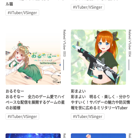
ル猫
#VTuber/VSinger
#VTuber/VSinger
Related VTuber 003
Related VTuber 004
おるそなー
彩まよい
おるそなー 全力のゲーム愛でハイ
彩まよい 明るく・楽しく・分かり
ペースな配信を展開するゲームの星
やすいく！サバゲーの魅力や防災情
のお姫様
報を世に広めるミリタリーVTuber
#VTuber/VSinger
#VTuber/VSinger