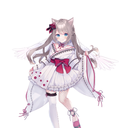
記事リクエスト
ログイン
LINK
muevoクラウドファンディング
muevoコミュニティ
ぶいクラ！by muevo
FUKAKACHI+
Follow us
Official SNS