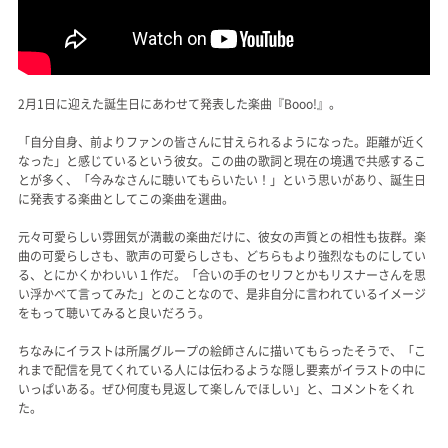
2月1日に迎えた誕生日にあわせて発表した楽曲『Booo!』。
「自分自身、前よりファンの皆さんに甘えられるようになった。距離が近く
なった」と感じているという彼女。この曲の歌詞と現在の境遇で共感するこ
とが多く、「今みなさんに聴いてもらいたい！」という思いがあり、誕生日
に発表する楽曲としてこの楽曲を選曲。
元々可愛らしい雰囲気が満載の楽曲だけに、彼女の声質との相性も抜群。楽
曲の可愛らしさも、歌声の可愛らしさも、どちらもより強烈なものにしてい
る、とにかくかわいい１作だ。「合いの手のセリフとかもリスナーさんを思
い浮かべて言ってみた」とのことなので、是非自分に言われているイメージ
をもって聴いてみると良いだろう。
ちなみにイラストは所属グループの絵師さんに描いてもらったそうで、「こ
れまで配信を見てくれている人には伝わるような隠し要素がイラストの中に
いっぱいある。ぜひ何度も見返して楽しんでほしい」と、コメントをくれ
た。