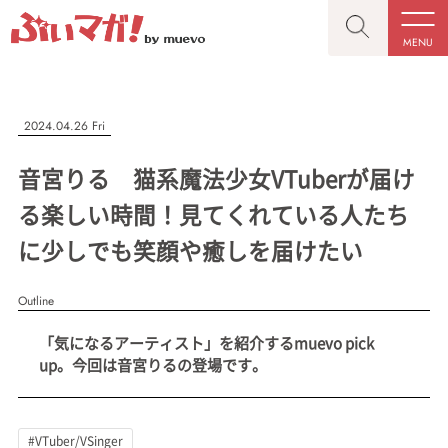
MENU
CLOSE
CLOSE
ぶいマガ！
記事を検索する
2024.04.26 Fri
“推しへの応援を形にする”VTuber専門メディア
音宮りる 猫系魔法少女VTuberが届け
る楽しい時間！見てくれている人たち
に少しでも笑顔や癒しを届けたい
人気ワード
MENU
Outline
記事一覧
#VTuber/VSinger
#男性
#女性
#バ美肉
#男の娘
「気になるアーティスト」を紹介するmuevo pick
プレスリリース一覧
#獣系
#動物系
#企業公式
#個人勢
up。今回は音宮りるの登場です。
#Vtuberグループ
会社概要
お問い合わせ
#VTuber/VSinger