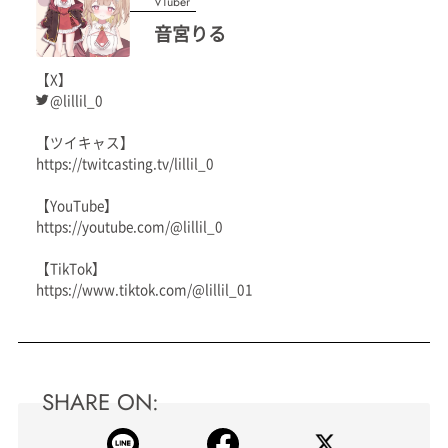
VTuber
音宮りる
【X】
@lillil_0
【ツイキャス】
https://twitcasting.tv/lillil_0
【YouTube】
https://youtube.com/@lillil_0
【TikTok】
https://www.tiktok.com/@lillil_01
SHARE ON: