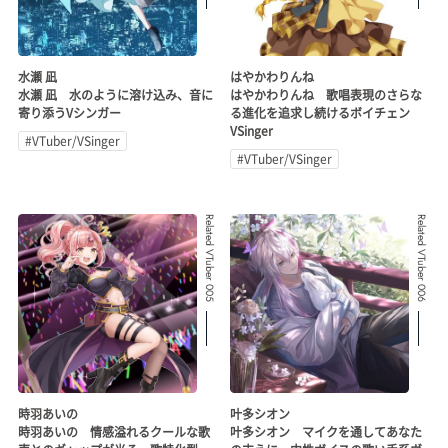
水瀬 凪
はやかわりんね
水瀬 凪 水のように溶け込み、音に
はやかわりんね 歌唱表現のさらな
寄り添うVシンガー
る進化を追求し続けるボイチェン
VSinger
#VTuber/VSinger
#VTuber/VSinger
Related VTuber 005
Related VTuber 006
時羽あいの
叶多シオン
時羽あいの 情感溢れるクールな歌
叶多シオン マイクを通してあなた