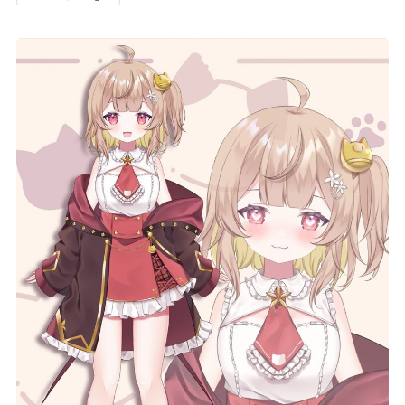
記事リクエスト
ログイン
LINK
muevoクラウドファンディング
muevoコミュニティ
ぶいクラ！by muevo
FUKAKACHI+
Follow us
Official SNS