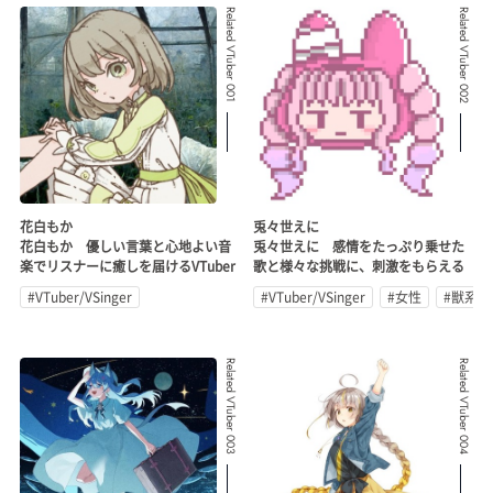
Related VTuber 001
Related VTuber 002
花白もか
兎々世えに
花白もか 優しい言葉と心地よい音
兎々世えに 感情をたっぷり乗せた
楽でリスナーに癒しを届けるVTuber
歌と様々な挑戦に、刺激をもらえる
#VTuber/VSinger
#VTuber/VSinger
#女性
#獣系
Related VTuber 003
Related VTuber 004