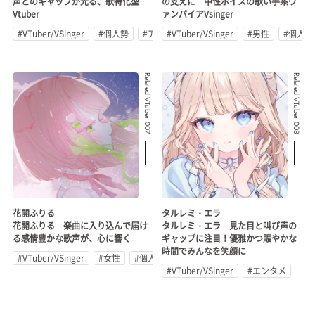
声とのギャップが光る、歌特化型
の支えに 中性ボイスの歌い手系ヴ
Vtuber
ァンパイアVsinger
#VTuber/VSinger
#個人勢
#アイドル
#VTuber/VSinger
#男性
#個人勢
Related VTuber 007
Related VTuber 008
花開ふりる
タルレミ・エラ
花開ふりる 楽曲に入り込んで届け
タルレミ・エラ 見た目と叫び声の
る感情豊かな歌声が、心に響く
ギャップに注目！優雅かつ賑やかな
時間でみんなを笑顔に
#VTuber/VSinger
#女性
#個人勢
#VTuber/VSinger
#エンタメ