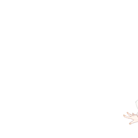
お問い合わせ
記事リクエスト
ログイン
LINK
muevoクラウドファンディング
muevoコミュニティ
ぶいクラ！by muevo
FUKAKACHI+
Follow us