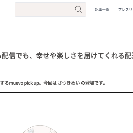
記事一覧
プレスリ
も配信でも、幸せや楽しさを届けてくれる配
するmuevo pick up。今回は さつきめい の登場です。
系
#動物系
#企業公式
#個人勢
#Vtuberグループ