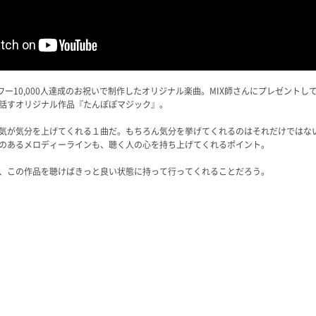
ロワー10,000人達成のお祝いで制作したオリジナル楽曲。MIX師さんにプレゼント
話すオリジナル作品『たんぽぽマジック』。
気が気分を上げてくれる１曲だ。もちろん気分を挙げてくれるのはそれだけではな
のあるメロディーラインも、聴く人の心を持ち上げてくれるポイント。
、この作品を聴けばきっと良い状態に持って行ってくれることだろう。