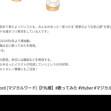
初めて来たよっていう人も、みんながほっと一息つける”実家のような安心感”を感
ラストを描きつつ育児をしている人です」
2024月4月より再始動。
画は主に歌ってみたを発信。
める。
の配信、休日には雑談などを発信する。
らゆるっとイラストが完成していくというのが好評。
ルトカレー情報にもご注目！
Word (マジカルワード)【P丸様】#歌ってみた #Vtuber #マジ