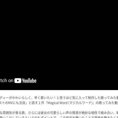
ディーがかわいらしく、早く歌いたい！と思うほど気に入って制作した歌ってみた
のMVにも注目」と話す１作『Magical Word (マジカルワード)』の歌ってみた
な雰囲気が香る歌、さらには彼女の可愛らしい声の質感が絶妙な相性で絡み合い、
歌いこなしているというのもポイントで、この作品を聴いたことで原曲を聴きたく