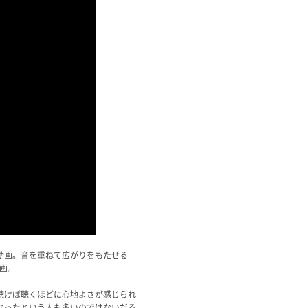
動画。音を重ねて広がりをもたせる
動画。
聴けば聴くほどに心地よさが感じられ
なったという人も多いのではないだろ