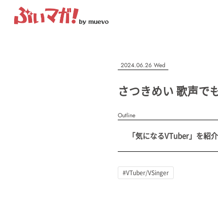
ぶいマガ！
記事を検索する
2024.06.26 Wed
“推しへの応援を形にする”VTuber専門メディア
さつきめい 歌声で
Outline
人気ワード
「気になるVTuber」を紹介
MENU
#VTuber/VSinger
#男性
#女性
#バ美肉
#男の娘
#獣
記事一覧
#VTuber/VSinger
プレスリリース一覧
会社概要