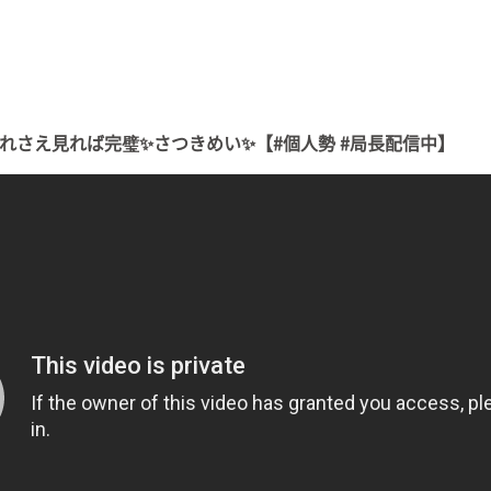
】これさえ見れば完璧✨さつきめい✨【#個人勢 #局長配信中】