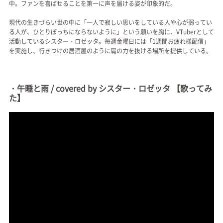
中。ファンを喜ばせることを第一に声を届ける姿が印象的だ。
現代の生きづらい世の中に「一人で寂しい思いをしている人や心が弱ってい
る人が、ひとりぼっちにならないように」という願いを胸に、VTuberとして
活動しているシスター・ロゼッタ。毎週金曜日には「1週間お疲れ様配信」
を実施し、行きつけの居酒屋のように肩の力を抜ける場所を提供している。
・午睡と雨 / covered by シスター・ロゼッタ 【歌ってみ
た】