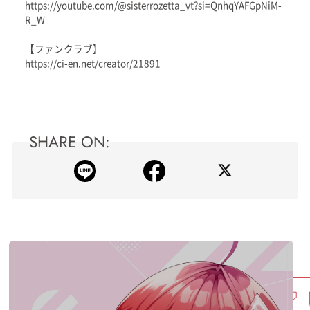
https://youtube.com/@sisterrozetta_vt?si=QnhqYAFGpNiM-
R_W
【ファンクラブ】
https://ci-en.net/creator/21891
SHARE ON: