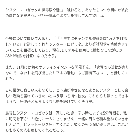
シスター・ロゼッタの世界観や魅力に触れると、あなたもいつの間にか彼女
の虜になるだろう。ぜひ一度再生ボタンを押してみて欲しい。
今後について聞いてみると、「『今年中にチャンネル登録者数1万人を目指
している』と話してくれたシスター・ロゼッタ。より雑談配信を洗練させて
いくことを目標としており、現在3Dモデルを使用して膝枕をしながらの
ASMR雑談を計画中なのだそう。
また、11月には初のオフラインイベントを開催予定。「実写での活動が売り
なので、ネットを飛び出したリアルの活動にもご期待下さい！」と話してく
れた。
この世から寂しい人をなくし、ヒト族が幸せになるようにシスターとして楽
しい活動を届けていきたいという思いを持つ彼女。これからもほっとできる
ような、居場所となるような活動を続けていくそうだ。
最後にシスター・ロゼッタは「寂しいとき、辛い時にまずは5分時間を、私
に時間を下さい！絶対に一人にさせません！一緒に日々を積み重ねていきま
せんか？」とメッセージを届けてくれた。彼女のもつ深い優しさは、これか
らも多くの人を癒してくれるだろう。