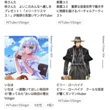
柊さんた
鈴葉ユミ
柊さんた よいこのみんなへ癒しを
鈴葉ユミ 重厚な音楽世界で聴き手
プレゼント！「メリークリスマ
に物語を届けるバーチャルアーティ
ス！」が挨拶の見習いサンタVTuber
スト
#VTuber/VSinger
#VTuber/VSinger
Related VTuber 003
Related VTuber 004
いなほ
ビリー・ローハイド
いなほ 一度聴いてほしい秋田弁
ビリー・ローハイド クールな低音
の“歌ってみた”おいは秋田の雪女
が響くガンマンVtuber
Vsinger
#VTuber/VSinger
#VTuber/VSinger
#女性
#個人勢