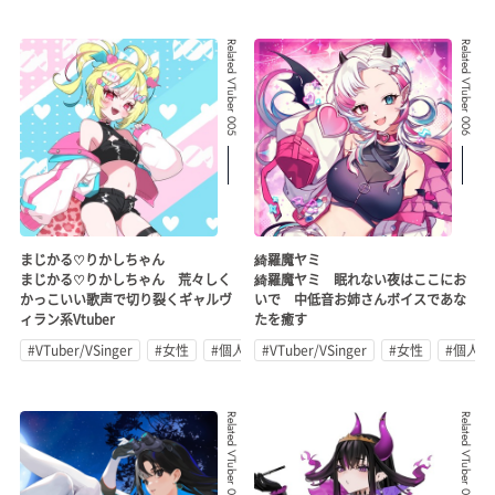
Related VTuber 005
Related VTuber 006
まじかる♡りかしちゃん
綺羅魔ヤミ
まじかる♡りかしちゃん 荒々しく
綺羅魔ヤミ 眠れない夜はここにお
かっこいい歌声で切り裂くギャルヴ
いで 中低音お姉さんボイスであな
ィラン系Vtuber
たを癒す
#VTuber/VSinger
#女性
#個人勢
#VTuber/VSinger
#女性
#個人勢
Related VTuber 007
Related VTuber 008