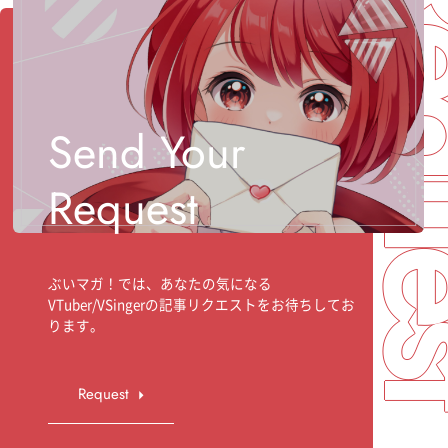
Req
Send Your
Request
ぶいマガ！では、あなたの気になる
VTuber/VSingerの記事リクエストをお待ちしてお
ります。
Request