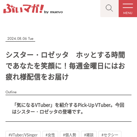
MENU
CLOSE
CLOSE
ぶいマガ！
記事を検索する
2024.08.06 Tue
“推しへの応援を形にする”VTuber専門メディア
シスター・ロゼッタ ホッとする時間
であなたを笑顔に！毎週金曜日にはお
疲れ様配信をお届け
人気ワード
MENU
Outline
記事一覧
#VTuber/VSinger
#男性
#女性
#バ美肉
#男の娘
「気になるVTuber」を紹介するPick-Up VTuber。今回
プレスリリース一覧
#獣系
#動物系
#企業公式
#個人勢
はシスター・ロゼッタの登場です。
#Vtuberグループ
会社概要
お問い合わせ
#VTuber/VSinger
#女性
#個人勢
#雑談
#セクシー