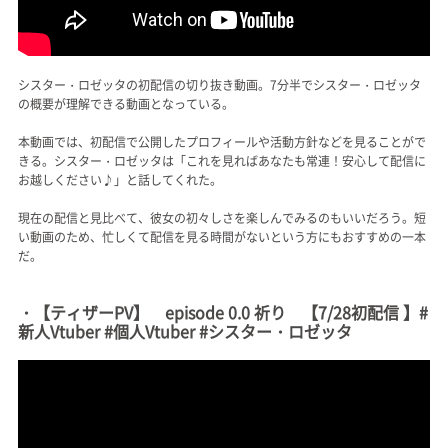
シスター・ロゼッタの初配信の切り抜き動画。7分半でシスター・ロゼッタ
の概要が理解できる動画となっている。
本動画では、初配信で公開したプロフィールや活動方針などを見ることがで
きる。シスター・ロゼッタは「これを見ればあなたも常連！安心して配信に
お越しください♪」と話してくれた。
現在の配信と見比べて、彼女の初々しさを楽しんでみるのもいいだろう。短
い動画のため、忙しくて配信を見る時間がないという方にもおすすめの一本
だ。
・【ティザーPV】 episode 0.0 祈り 【7/28初配信 】#
新人Vtuber #個人Vtuber #シスター・ロゼッタ