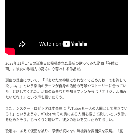
2023年11月17日の誕生日に投稿された最新の歌ってみた動画「午睡と
雨」。彼女の歌唱力の高さに心奪われる作品だ。
選曲の理由について、「『あなたの神様になれなくてごめんね、でも許して
欲しい。』という楽曲のテーマが自身の活動の背景やストーリーに合ってい
た」と話してくれた。活動の背景などを知るファンからは「オリジナル曲み
たいだね！」という声も届いたそう。
また、シスター・ロゼッタは本楽曲に「VTuberも一人の人間として生きてい
る！」というような、VTuberのその奥にある人間を感じて欲しいという思い
を込めたそう。じっくりと聴いて、彼女の思いを受け止めて欲しい。
歌唱は、あえて仮面を被り、感情が読めない無機質な雰囲気を表現。「憂