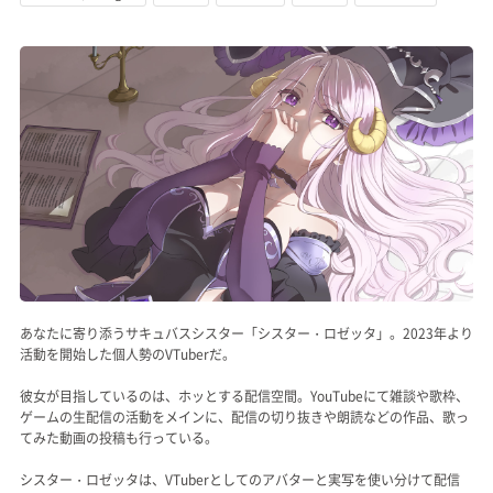
記事リクエスト
ログイン
LINK
muevoクラウドファンディング
muevoコミュニティ
ぶいクラ！by muevo
あなたに寄り添うサキュバスシスター「シスター・ロゼッタ」。2023年より
FUKAKACHI+
活動を開始した個人勢のVTuberだ。
彼女が目指しているのは、ホッとする配信空間。YouTubeにて雑談や歌枠、
Follow us
ゲームの生配信の活動をメインに、配信の切り抜きや朗読などの作品、歌っ
てみた動画の投稿も行っている。
Official SNS
シスター・ロゼッタは、VTuberとしてのアバターと実写を使い分けて配信