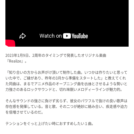
2023年1月9日、2周年のタイミングで発表したオリジナル楽曲
『Realize』。
「知り合いの方からお声がけ頂いて制作した曲。いつかは作りたいと思って
いた中で、ご縁があり、昨年の3月から準備をスタートした」と教えてくれ
た同曲は、まるでアニメ作品のオープニング曲を彷彿とさせるような勢いと
力強さのあるロックサウンドと、切れ味鋭いメロディーラインが魅力的。
そんなサウンドの強さに負けず劣らず、彼女のパワフルで抜けの良い歌声は
存在感を発揮している。音と歌、その二つが絶妙に絡み合い、疾走感や迫力
を倍増させているのだ。
テンションをぐっと上げたい時におすすめしたい１曲。