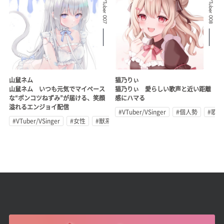
Related VTuber 007
Related VTuber 008
山鼠ネム
猫乃りぃ
山鼠ネム いつも元気でマイペース
猫乃りぃ 愛らしい歌声と近い距離
な“ポンコツねずみ”が届ける、笑顔
感にハマる
溢れるエンジョイ配信
#VTuber/VSinger
#個人勢
#歌
#VTuber/VSinger
#女性
#獣系