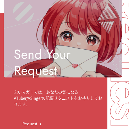
Req
Send Your
Request
ぶいマガ！では、あなたの気になる
VTuber/VSingerの記事リクエストをお待ちしてお
ります。
Request