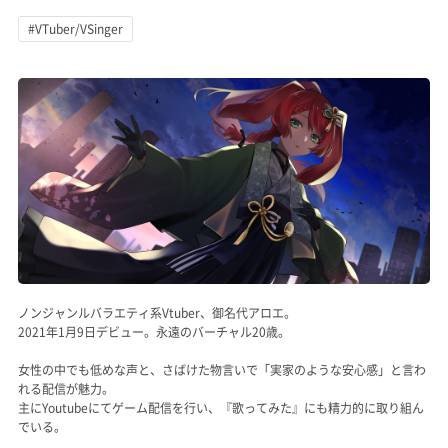
記事リクエスト
#VTuber/VSinger
ログイン
LINK
muevoクラウドファンディング
muevoコミュニティ
ぶいクラ！by muevo
FUKAKACHI+
ノンジャンルバラエティ系Vtuber、御名代アロエ。
2021年1月9日デビュー。永遠のバーチャル20歳。
女性の中でも低めな声と、さばけた物言いで「実家のような安心感」と言わ
Follow us
れる配信が魅力。
主にYoutubeにてゲーム配信を行い、『歌ってみた』にも精力的に取り組ん
Official SNS
でいる。