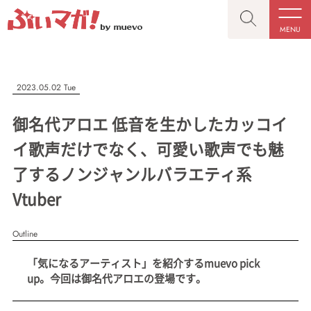
MENU
CLOSE
CLOSE
ぶいマガ！
記事を検索する
2023.05.02 Tue
“推しへの応援を形にする”VTuber専門メディア
御名代アロエ 低音を生かしたカッコイ
イ歌声だけでなく、可愛い歌声でも魅
了するノンジャンルバラエティ系
人気ワード
MENU
Vtuber
記事一覧
#VTuber/VSinger
#男性
#女性
#バ美肉
#男の娘
Outline
プレスリリース一覧
#獣系
#動物系
#企業公式
#個人勢
「気になるアーティスト」を紹介するmuevo pick
#Vtuberグループ
会社概要
up。今回は御名代アロエの登場です。
お問い合わせ