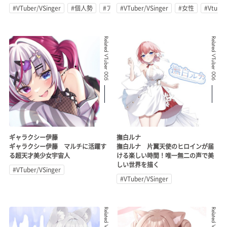
#VTuber/VSinger
#個人勢
#アイドル
#VTuber/VSinger
#女性
#Vtub
Related VTuber 005
Related VTuber 006
ギャラクシー伊藤
撫白ルナ
ギャラクシー伊藤 マルチに活躍す
撫白ルナ 片翼天使のヒロインが届
る超天才美少女宇宙人
ける楽しい時間！唯一無二の声で美
しい世界を描く
#VTuber/VSinger
#VTuber/VSinger