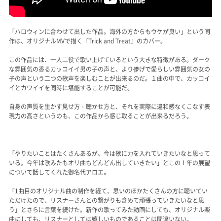
「ハロウィンに合わせて出した作品。海外の方からもウケが良い」という同
作は、オリジナルMVで描く『Trick and Treat』のカバー。
この作品には、一人二役で歌い上げているという大きな特徴がある。ダーク
な雰囲気の香るカッコイイ男の子の声と、より儚げで愛らしい雰囲気の女の
子の声という二つの歌声を楽しむことが出来るのだ。１曲の中で、カッコイ
イとカワイイを同時に堪能することが可能だ。
自身の声質を生かす見せ方・聴かせ方と、それを実際に違和感なくこなす表
現力の高さというのも、この作品から感じ取ることが出来るだろう。
「やりたいことはたくさんあるが、今は歌に力を入れていきたいなと思って
いる。今年は歌みたもオリ曲もどんどん出していきたい」とこの１年の展望
について話してくれた御名代アロエ。
「1曲目のオリジナル曲の制作を経て、思いのほかたくさんの方に聴いてい
ただけたので、リスナーさんとの繋がりも含めて頑張っていきたいなと思
う」とさらに言葉を続けた。新作の歌ってみた動画にしても、オリジナル楽
曲にしても、リスナーとしては嬉しいものであることは間違いない。