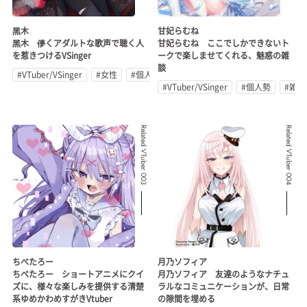
黑木
甘妃らむね
黑木 儚くアダルトな歌声で聴く人
甘妃らむね ここでしかできないト
を惹きつけるVSinger
ークで楽しませてくれる、魅惑の雑
談
#VTuber/VSinger
#女性
#個人勢
#VTuber/VSinger
#個人勢
#雑談
Related VTuber 003
Related VTuber 004
ちべたろー
月乃ソフィア
ちべたろー ショートアニメにクイ
月乃ソフィア 友達のようなナチュ
ズに、様々な楽しみを提供する清楚
ラルなコミュニケーションが、日常
系ゆめかわめすがきVtuber
の隙間を埋める