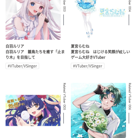
白羽ルリア
夏宮らむね
白羽ルリア 雛鳥たちを癒す「止ま
夏宮らむね はじける笑顔が眩しい
り木」を目指して
ゲーム大好きVTuber
#VTuber/VSinger
#VTuber/VSinger
Related VTuber 005
Related VTuber 006