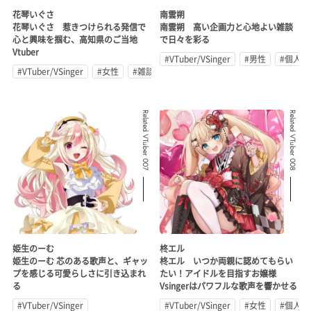
花琴いぐさ
南雲朔
花琴いぐさ 惹きつけられる発信で
南雲朔 高い企画力と心地よい雑談
心と興味を掴む、高知県のご当地
で日々を彩る
Vtuber
#VTuber/VSinger
#男性
#個人勢
#VTuber/VSinger
#女性
#雑談
Related VTuber 007
Related VTuber 008
姫生のーむ
柊エル
姫生のーむ 芯のある歌声と、ギャッ
柊エル いつか両親に認めてもらい
プを感じる可愛らしさに引き込まれ
たい！アイドルを目指すお嬢様
る
Vsingerはパワフルな歌声を響かせる
#VTuber/VSinger
#VTuber/VSinger
#女性
#個人勢