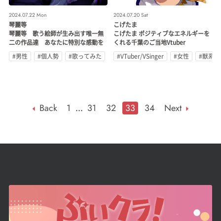
2024.07.22 Mon
2024.07.20 Sat
琴麗等
こげたま
琴麗等 歌う絵師が生み出す唯一無
こげたま ポジティブなエネルギーを
二の作品達 あなたに特別な感動を
くれる千葉のご当地Vtuber
#男性
#個人勢
#歌ってみた
#VTuber/VSinger
#女性
#獣系
...
Back
1
31
32
33
34
Next