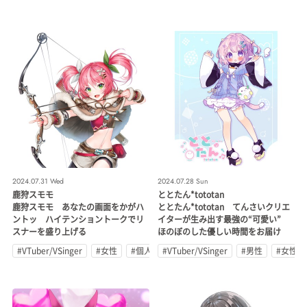
2024.07.31 Wed
2024.07.28 Sun
鹿狩スモモ
ととたん*tototan
鹿狩スモモ あなたの画面をかがハ
ととたん*tototan てんさいクリエ
ントッ ハイテンショントークでリ
イターが生み出す最強の“可愛い”
スナーを盛り上げる
ほのぼのした優しい時間をお届け
#VTuber/VSinger
#女性
#個人勢
#VTuber/VSinger
#男性
#女性