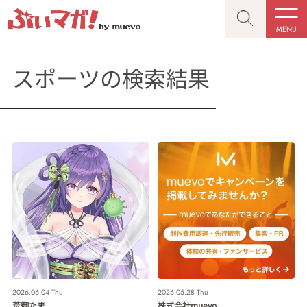
MENU
CLOSE
CLOSE
ぶいマガ！
スポーツの検索結果
記事を検索する
“推しへの応援を形にする”VTuber専門メディア
人気ワード
MENU
記事一覧
#VTuber/VSinger
#男性
#女性
#バ美肉
#男の娘
プレスリリース一覧
#獣系
#動物系
#企業公式
#個人勢
#Vtuberグループ
会社概要
2026.06.04 Thu
2026.05.28 Thu
お問い合わせ
荒御たま
株式会社muevo