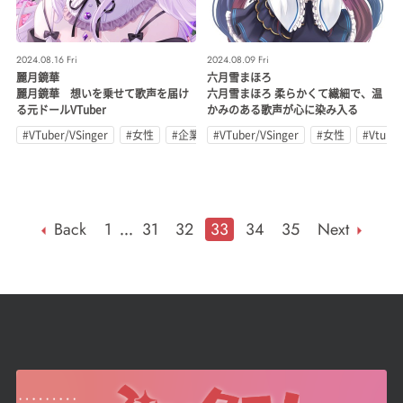
2024.08.16 Fri
2024.08.09 Fri
麗月鏡華
六月雪まほろ
麗月鏡華 想いを乗せて歌声を届け
六月雪まほろ 柔らかくて繊細で、温
る元ドールVTuber
かみのある歌声が心に染み入る
#VTuber/VSinger
#女性
#企業公式
#VTuber/VSinger
#女性
#Vtub
...
Back
1
31
32
33
34
35
Next