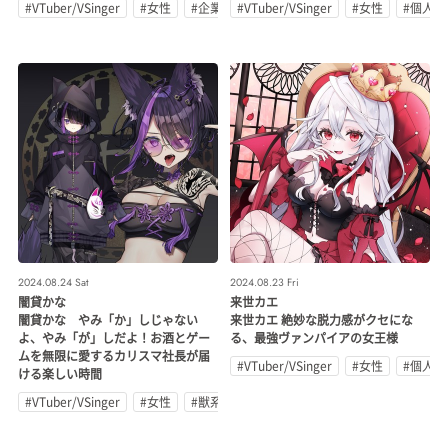
#VTuber/VSinger
#女性
#企業公式
#VTuber/VSinger
#女性
#個人勢
2024.08.24 Sat
2024.08.23 Fri
闇貸かな
来世カエ
闇貸かな やみ「か」しじゃない
来世カエ 絶妙な脱力感がクセにな
よ、やみ「が」しだよ！お酒とゲー
る、最強ヴァンパイアの女王様
ムを無限に愛するカリスマ社長が届
#VTuber/VSinger
#女性
#個人勢
ける楽しい時間
#VTuber/VSinger
#女性
#獣系