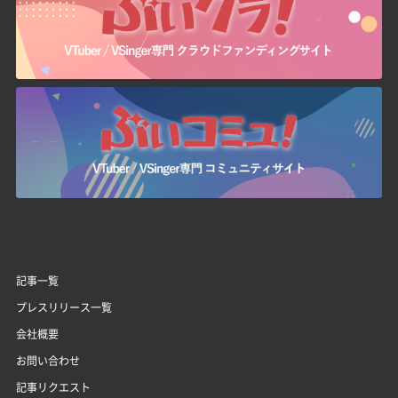
記事一覧
プレスリリース一覧
会社概要
お問い合わせ
記事リクエスト