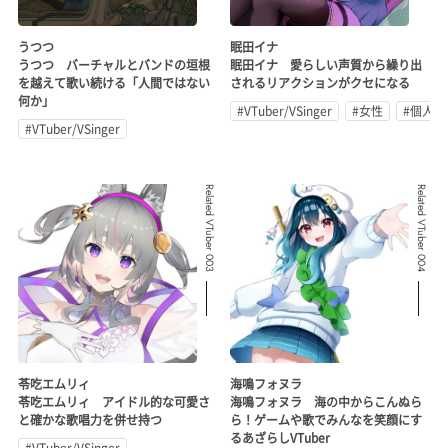
うつつ
眠田イナ
うつつ バーチャルとバンドの垣根
眠田イナ 愛らしい声質から繰り出
を越えて歌い続ける「人間ではない
されるリアクションがクセになる
何か」
#VTuber/VSinger
#女性
#個人勢
#VTuber/VSinger
Related VTuber 003
Related VTuber 004
苓吃エムリィ
海鳴フォヌラ
苓吃エムリィ アイドル的な可愛さ
海鳴フォヌラ 海の中からこんぬら
と確かな歌唱力を併せ持つ
ら！ゲームや歌でみんなを笑顔にす
るあざらしVTuber
#VTuber/VSinger