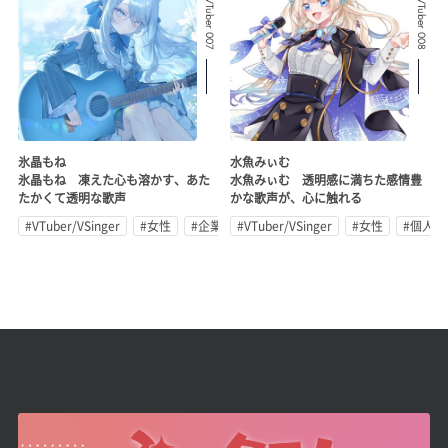
Related VTuber 007
Related VTuber 008
氷晶もね
水魚みぃむ
氷晶もね 凍えた心も溶かす、あた
水魚みぃむ 透明感に満ちた感情豊
たかくて透明な歌声
かな歌声が、心に触れる
#VTuber/VSinger
#女性
#企業公式
#VTuber/VSinger
#女性
#個人勢