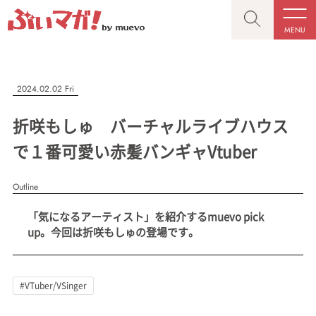
MENU
CLOSE
CLOSE
ぶいマガ！
記事を検索する
2024.02.02 Fri
“推しへの応援を形にする”VTuber専門メディア
折咲もしゅ バーチャルライブハウス
で１番可愛い赤髪バンギャVtuber
Outline
人気ワード
MENU
「気になるアーティスト」を紹介するmuevo pick
記事一覧
#VTuber/VSinger
#男性
#女性
#バ美肉
#男の娘
up。今回は折咲もしゅの登場です。
プレスリリース一覧
#獣系
#動物系
#企業公式
#個人勢
#Vtuberグループ
会社概要
#VTuber/VSinger
お問い合わせ