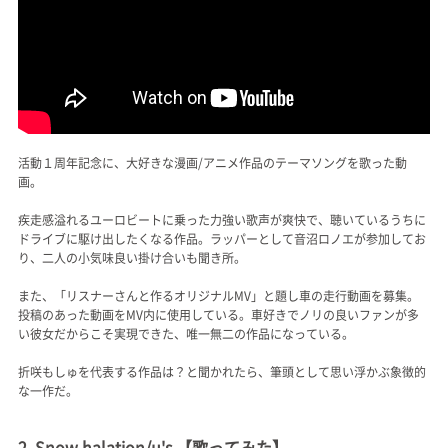
活動１周年記念に、大好きな漫画/アニメ作品のテーマソングを歌った動
画。
疾走感溢れるユーロビートに乗った力強い歌声が爽快で、聴いているうちに
ドライブに駆け出したくなる作品。ラッパーとして音沼ロノエが参加してお
り、二人の小気味良い掛け合いも聞き所。
また、「リスナーさんと作るオリジナルMV」と題し車の走行動画を募集。
投稿のあった動画をMV内に使用している。車好きでノリの良いファンが多
い彼女だからこそ実現できた、唯一無二の作品になっている。
折咲もしゅを代表する作品は？と聞かれたら、筆頭として思い浮かぶ象徴的
な一作だ。
2. Snow halation/μ's 【歌ってみた】