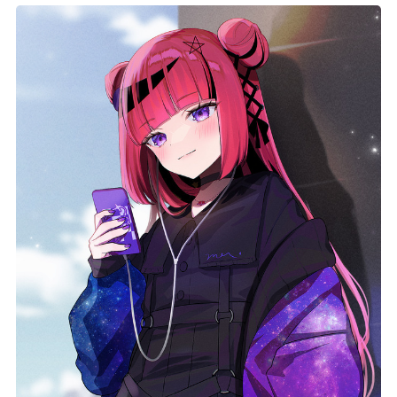
記事リクエスト
ログイン
LINK
muevoクラウドファンディング
muevoコミュニティ
ぶいクラ！by muevo
FUKAKACHI+
Follow us
Official SNS