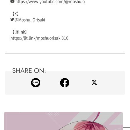
https://www.youtube.com/@moshu.o
【X】
@Moshu_Orisaki
【litlink】
https://lit.link/moshuorisaki810
SHARE ON: