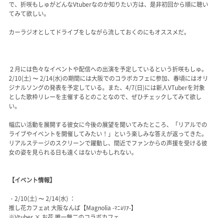
で、折咲もしゅがどんなVtuberなのか知りたい方は、是非初回から順に聴い
てみて欲しい。
カーラジオとしてドライブをしながら流しておくのにもオススメだ。
２月には色々なイベントや配信への出演を予定しているという折咲もしゅ。
2/10(土) 〜 2/14(水)の期間には大阪でのコラボカフェに参加、春頃にはオリ
ジナルソングの発表を予定している。また、4/7(日)には新人VTuberを対象
とした歌枠リレーを主催するとのことなので、ぜひチェックしてみて欲し
い。
幅広い活動を展開する彼女に今後の展望を聞いてみたところ、「リアルでの
ライブやイベントを開催してみたい！」という楽しみな答えが返ってきた。
リアルステージのスクリーンで躍動し、間近でファンからの声援を受ける彼
女の姿を見られる日も遠くはないかもしれない。
【イベント情報】
・2/10(土) 〜 2/14(水) ：
推し花カフェat 大阪なんば【Magnolia -ﾏﾆｮﾘｱ-】
※Vtuber × お花 唯一無二のコラボカフェ