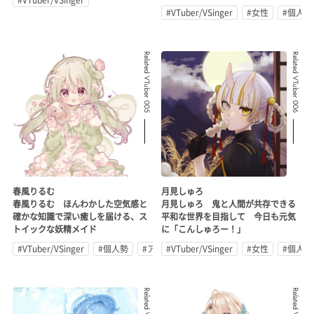
#VTuber/VSinger
#女性
#個人勢
Related VTuber 005
Related VTuber 006
春風りるむ
月見しゅろ
春風りるむ ほんわかした空気感と
月見しゅろ 鬼と人間が共存できる
確かな知識で深い癒しを届ける、ス
平和な世界を目指して 今日も元気
トイックな妖精メイド
に「こんしゅろー！」
#VTuber/VSinger
#個人勢
#アイドル
#VTuber/VSinger
#女性
#個人勢