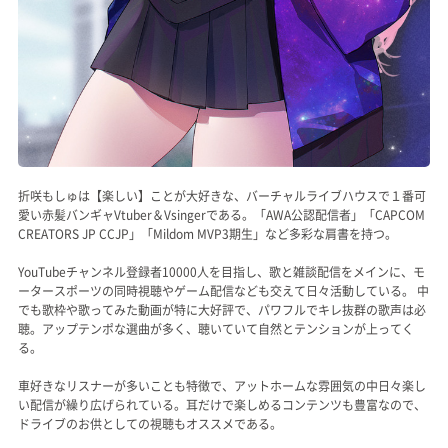
折咲もしゅは【楽しい】ことが大好きな、バーチャルライブハウスで１番可
愛い赤髪バンギャVtuber＆Vsingerである。「AWA公認配信者」「CAPCOM
CREATORS JP CCJP」「Mildom MVP3期生」など多彩な肩書を持つ。
YouTubeチャンネル登録者10000人を目指し、歌と雑談配信をメインに、モ
ータースポーツの同時視聴やゲーム配信なども交えて日々活動している。 中
でも歌枠や歌ってみた動画が特に大好評で、パワフルでキレ抜群の歌声は必
聴。アップテンポな選曲が多く、聴いていて自然とテンションが上ってく
る。
車好きなリスナーが多いことも特徴で、アットホームな雰囲気の中日々楽し
い配信が繰り広げられている。耳だけで楽しめるコンテンツも豊富なので、
ドライブのお供としての視聴もオススメである。