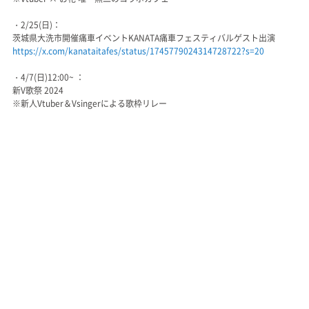
・2/25(日)：
茨城県大洗市開催痛車イベントKANATA痛車フェスティバルゲスト出演
https://x.com/kanataitafes/status/1745779024314728722?s=20
・4/7(日)12:00~ ：
新V歌祭 2024
※新人Vtuber＆Vsingerによる歌枠リレー