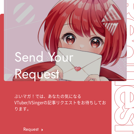
Req
Send Your
Request
ぶいマガ！では、あなたの気になる
VTuber/VSingerの記事リクエストをお待ちしてお
ります。
Request