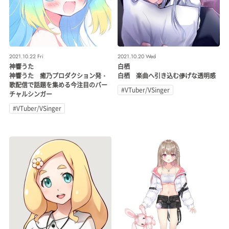
2021.10.22 Fri
2021.10.20 Wed
神響うた
白栖
神響うた 癒乃プロダクション発・
白栖 楽曲へ引き込む儚げな透明感
歌配信で話題を集める今注目のバー
#VTuber/VSinger
チャルシンガー
#VTuber/VSinger