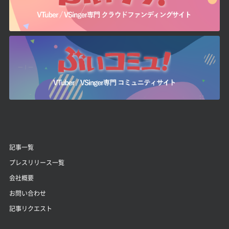
記事一覧
プレスリリース一覧
会社概要
お問い合わせ
記事リクエスト