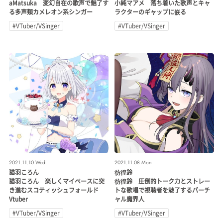
aMatsuka 変幻自在の歌声で魅了す
小純マアメ 落ち着いた歌声とキャ
る多声類カメレオン系シンガー
ラクターのギャップに嵌る
#VTuber/VSinger
#VTuber/VSinger
2021.11.10 Wed
2021.11.08 Mon
猫羽ころん
彷徨鈴
猫羽ころん 楽しくマイペースに突
彷徨鈴 圧倒的トーク力とストレー
き進むスコティッシュフォールド
トな歌唱で視聴者を魅了するバーチ
Vtuber
ャル魔界人
#VTuber/VSinger
#VTuber/VSinger